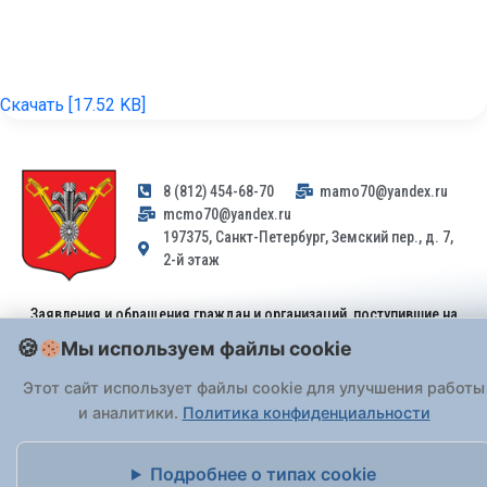
Скачать [17.52 KB]
8 (812) 454-68-70
mamo70@yandex.ru
mcmo70@yandex.ru
197375, Санкт-Петербург, Земский пер., д. 7,
2-й этаж
Заявления и обращения граждан и организаций, поступившие на
адрес email, не могут быть рассмотрены на основании
Мы используем файлы cookie
Федерального закона от 02.05.2006 № 59-ФЗ
. Обращения
принимаются только: по почте, через
портал «Госуслуги» (ЕПГУ)
Этот сайт использует файлы cookie для улучшения работы
или лично при предъявлении паспорта.
и аналитики.
Политика конфиденциальности
На Сайте действует
Политика обработки персональных данных
.
Подробнее о типах cookie