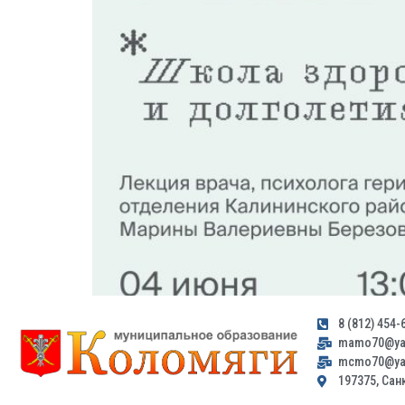
8 (812) 454-
mamo70@yan
mcmo70@yan
197375, Санк