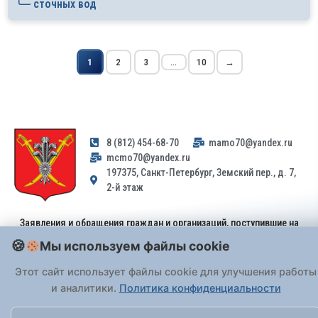
сточных вод
1
2
3
...
10
→
8 (812) 454-68-70
mamo70@yandex.ru
mcmo70@yandex.ru
197375, Санкт-Петербург, Земский пер., д. 7,
2-й этаж
Заявления и обращения граждан и организаций, поступившие на
адрес email, не могут быть рассмотрены на основании
Мы используем файлы cookie
Федерального закона от 02.05.2006 № 59-ФЗ
. Обращения
принимаются только: по почте, через
портал «Госуслуги» (ЕПГУ)
Этот сайт использует файлы cookie для улучшения работы
или лично при предъявлении паспорта.
и аналитики.
Политика конфиденциальности