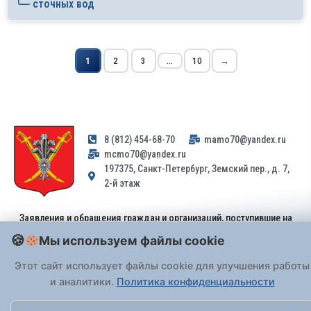
сточных вод
1
2
3
...
10
→
8 (812) 454-68-70
mamo70@yandex.ru
mcmo70@yandex.ru
197375, Санкт-Петербург, Земский пер., д. 7,
2-й этаж
Заявления и обращения граждан и организаций, поступившие на
адрес email, не могут быть рассмотрены на основании
Мы используем файлы cookie
Федерального закона от 02.05.2006 № 59-ФЗ
. Обращения
принимаются только: по почте, через
портал «Госуслуги» (ЕПГУ)
Этот сайт использует файлы cookie для улучшения работы
или лично при предъявлении паспорта.
и аналитики.
Политика конфиденциальности