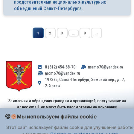
представителями национально-культурных
объединений Санкт-Петербурга.
1
2
3
...
8
→
8 (812) 454-68-70
mamo70@yandex.ru
mcmo70@yandex.ru
197375, Санкт-Петербург, Земский пер., д. 7,
2-й этаж
Заявления и обращения граждан и организаций, поступившие на
адрес email, не могут быть рассмотрены на основании
Федерального закона от 02.05.2006 № 59-ФЗ
. Обращения
Мы используем файлы cookie
принимаются только: по почте, через
портал «Госуслуги» (ЕПГУ)
или лично при предъявлении паспорта.
Этот сайт использует файлы cookie для улучшения работы